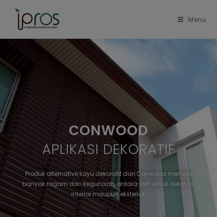
Menu
CONWOOD
APLIKASI DEKORATIF
Produk alternative kayu dekoratif dari Conwood memiliki
banyak ragam dan kegunaan, antara lain untuk dekorasi
interior maupun eksterior.