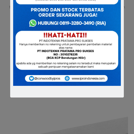
digunakan dalam berbagam keperluan, dan memberikan
tampilan modern nan klasik pada ruang apa saja. Produk tahan
lama ini dapat digunakan secara kreatif untuk menghadirkan
nuansa kayu dekoratif dalam rumah dan bangunan lainnya.
Spesifikasi
Tebal: 1.6 cm & 2.5 cm
Lebar: 5 cm
Panjang: 305 cm
Berat: 3.12 kg & 4.8kg /buah