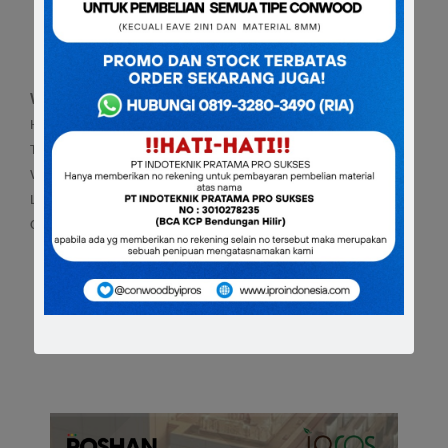
WAKTU & TEMPAT
Hari : Jumat
Tanggal : 8 Mei 2026
Waktu : 17.00 s/d 20.00
Lokasi : Hotel de Paviljoen , Jl LLRE Martadinata No.68 ,
Citarum , Kota Bandung
DAPATKAN HADIAH DAN
DOORPRIZE MENARIK