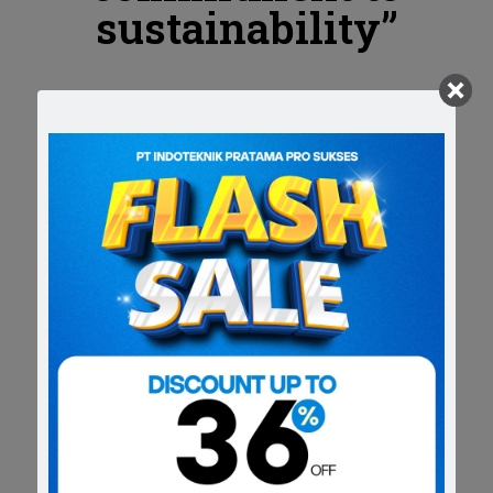
sustainability”
Dalam upaya memperkuat daya saing industri material
bangunan , diperlukan sinergi yang kokoh antara kualitas
produk dan kekuatan kemitraan bisnis . Kami PT Indoteknik
Pratama Pro Sukses menghadirkan sebuah inisiatif
kolaboratif bertema
“incredible materials make stronger
partnership”
berkomitmen menghadirkan solusi material
unggul serta membangun kolaborasi strategis yang
berkelanjutan .
Melalui kegiatan ini , kami bermaksud mengundang para
business owner dari BNI , kontraktor, dan arsitek dalam satu
forum eksklusif yang menghadirkan presentasi produk ,
demonstrasi keunggulan dan ketahanan material serta
penawaran program kemitraan strategis .