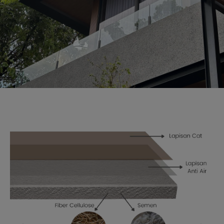
Distributor Resmi
Conwood
PT Ipros terlah dipercaya menjadi
distributor resmi produk Conwood sejak
2017 dan telah berpengalaman dalam
ribuan proyek
Hubungi Kami