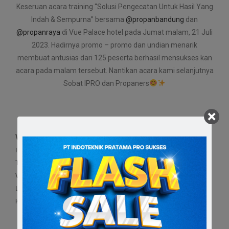
Keseruan acara training “Solusi Pengecatan Untuk Hasil Yang
Indah & Sempurna” bersama
@propanbandung
dan
@propanraya
di Vue Palace hotel pada Jumat malam, 21 Juli
2023. Hadirnya promo – promo dan undian menarik
membuat antusias dari 125 peserta berhasil mensukses kan
acara pada malam tersebut. Nantikan acara kami selanjutnya
Sobat IPRO dan Propaners
WAKTU & TEMPAT
Hari : Jumat
Tanggal : 21 JULI 2023
Waktu : 17.00 s/d 20.00
Lokasi : Jl. Otto Iskandar Dinata No.3, Babakan Ciamis,
Kec. Sumur Bandung, Kota Bandung, Jawa Barat 40117