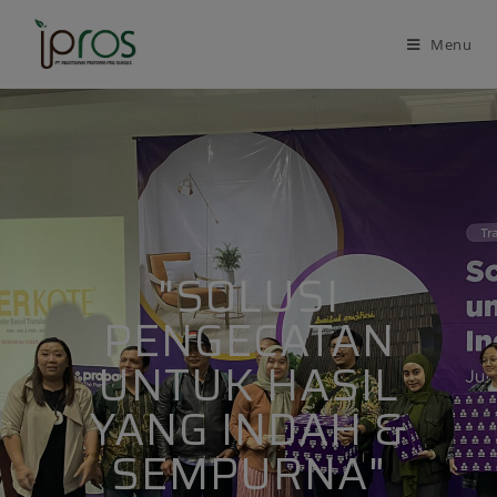
Menu
"SOLUSI
PENGECATAN
UNTUK HASIL
YANG INDAH &
SEMPURNA"