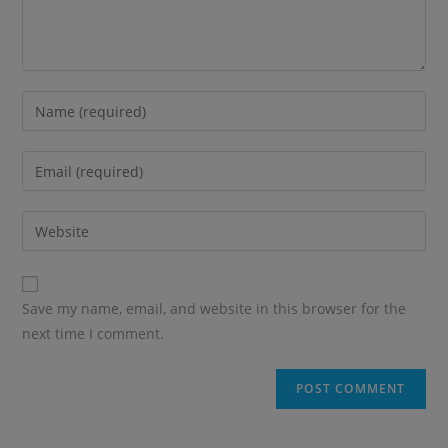
Enter
your
name
Enter
or
your
username
email
Enter
your
website
URL
Save my name, email, and website in this browser for the
(optional)
next time I comment.