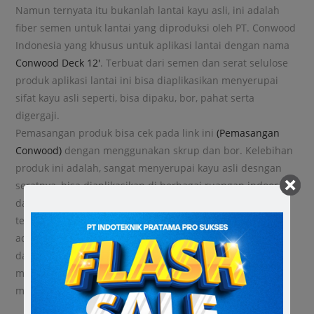
Namun ternyata itu bukanlah lantai kayu asli, ini adalah
fiber semen untuk lantai yang diproduksi oleh PT. Conwood
Indonesia yang khusus untuk aplikasi lantai dengan nama
Conwood Deck 12′
. Terbuat dari semen dan serat selulose
produk aplikasi lantai ini bisa diaplikasikan menyerupai
sifat kayu asli seperti, bisa dipaku, bor, pahat serta
digergaji.
Pemasangan produk bisa cek pada link ini
(Pemasangan
Conwood)
dengan menggunakan skrup dan bor. Kelebihan
produk ini adalah, sangat menyerupai kayu asli desngan
seratnya, bisa diaplikasikan di berbagai ruangan indoor
dan outdoor dan mempunyai ketahanan yang baik
terhadap cuaca panas dan air. Kelemahan produk ini
adalah ketika pertama kali membeli produk ini, warna
dasar produk ini adalah abu-abu. Pemilik rumah bisa
mengaplikasikan warna sesuai dengan akesn kayu yang
mereka inginkan.